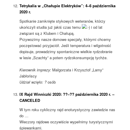
Tetrykalia w „Chałupie Elektryków”: 4–6 października
2020 r.
Spotkanie zamknięte stykowych weteranów, którzy
ukończyli studia już jakiś czas temu
i od lat
związani są z Klubem i Chałupą.
Przywozimy nasze domowe specjały, którymi chcemy
poczęstować przyjaciół. Jeśli temperatura i wilgotność
dopisuje, prowadzimy spontaniczne wielkie rydzobranie
w lesie „Szachty” a potem rydzokonsumpcję tychże.
Kierownik imprezy:
Małgorzata i Krzysztof „Lamy”
Jabłońscy
Udział wzięło: ?
osób
IX Rajd Winniczki 2020: ??–?? października 2020 r. –
CANCELED
W tym roku cykliczny rajd enoturystyczny zawiedzie nas
do …
Wieczory rajdowe oczywiście wypełnimy turystycznymi
śpiewankami.