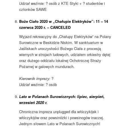
Udział weźmie:
? osób z KTE Styki + ? studentów i
członków SAWE
Boże Ciało 2020 w „Chałupie Elektryków”: 11 – 14
czerwca 2020 r. – CANCELED
Wyjazd rekreacyjny do „Chałupy Elektryków” na Polany
Surowiczne w Beskidzie Niskim. W sanktuarium w
Jaśliskach uroczystości Bożego Ciała z procesją
wiernych w strojach ludowych, udziałem orkiestry dętej
oraz dużego oddziału lokalnej Ochotniczej Straży
Pożarnej w galowych mundurach.
Kierownik imprezy:
?
Udział weźmie:
? osób
Lato w Polanach Surowicznych: lipiec, sierpień,
wrzesień 2020 r.
Chroniczna impreza unplugged dla włóczykijek i
włóczykijów oraz powsinóżki i powsinogów inaczej.
Jednym słowem Lato w Polanach Surowicznych!